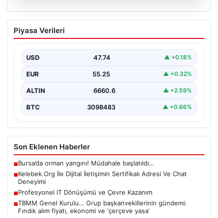
08.08.2026
Kelebek.Org İle Dijital İletişimin
Piyasa Verileri
Sertifikalı Adresi Ve Chat Deneyimi
İnternet dünyasında kullanıcıların güvenli bir şekilde
irtibat sağlaması ciddi bir hassasiyet barındırmaktadır.
USD
47.74
▲ +0.18%
Güncel olarak…
EUR
55.25
▲ +0.32%
ALTIN
6660.6
▲ +2.59%
BTC
3098483
▲ +0.66%
Son Eklenen Haberler
Bursa’da orman yangını! Müdahale başlatıldı…
■
Kelebek.Org İle Dijital İletişimin Sertifikalı Adresi Ve Chat
■
Deneyimi
Profesyonel IT Dönüşümü ve Çevre Kazanım
■
TBMM Genel Kurulu… Grup başkanvekillerinin gündemi:
■
Fındık alım fiyatı, ekonomi ve ‘çerçeve yasa’