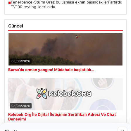
Fenerbahçe-Sturm Graz buluşması ekran başındakileri artırdı:
■
TV100 reyting lideri oldu
Güncel
08/08/2026
Bursa’da orman yangını! Müdahale başlatıldı…
08/08/2026
Kelebek.Org İle Dijital İletişimin Sertifikalı Adresi Ve Chat
Deneyimi