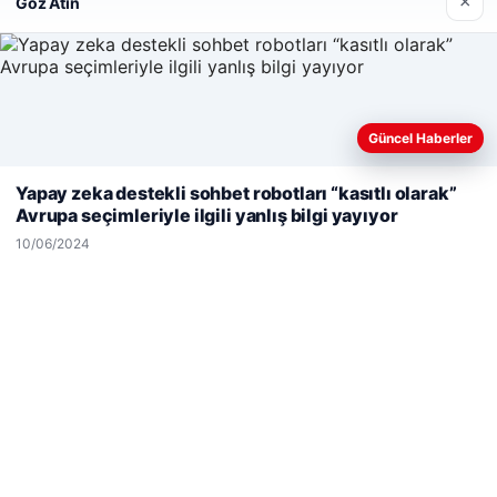
×
Göz Atın
Son Eklenen Firmalar
Güncel Haberler
Web sitemizi nasıl kullandığınızı daha iyi anlayabilmek,
deneyiminizi kişiselleştirmek ve geliştirmek amacıyla çerezler
Yapay zeka destekli sohbet robotları “kasıtlı olarak”
kullanıyoruz.
Çerez Politikamız
Avrupa seçimleriyle ilgili yanlış bilgi yayıyor
Reddet
Kabul Et
10/06/2024