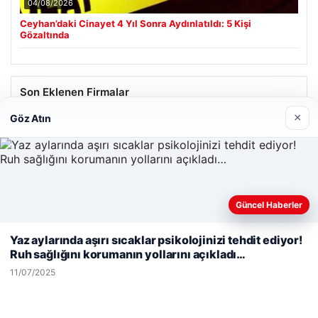
04/08/2026
Ceyhan’daki Cinayet 4 Yıl Sonra Aydınlatıldı: 5 Kişi
Gözaltında
Son Eklenen Firmalar
×
Göz Atın
Güncel Haberler
Web sitemizi nasıl kullandığınızı daha iyi anlayabilmek,
deneyiminizi kişiselleştirmek ve geliştirmek amacıyla çerezler
Yaz aylarında aşırı sıcaklar psikolojinizi tehdit ediyor!
kullanıyoruz.
Çerez Politikamız
Ruh sağlığını korumanın yollarını açıkladı…
Reddet
Kabul Et
11/07/2025