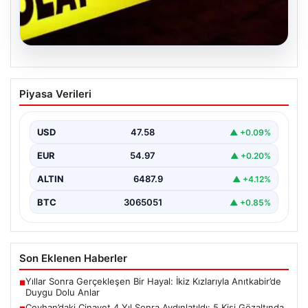
04.08.2026
Ceyhan’daki Cinayet 4 Yıl Sonra
Piyasa Verileri
Aydınlatıldı: 5 Kişi Gözaltında
Adana’nın Ceyhan ilçesinde 2022 yılında işlenen ve
uzun süredir çözülemeyen silahlı cinayet olayı,
USD
47.58
▲ +0.09%
kapsamlı…
EUR
54.97
▲ +0.20%
ALTIN
6487.9
▲ +4.12%
BTC
3065051
▲ +0.85%
Son Eklenen Haberler
Yıllar Sonra Gerçekleşen Bir Hayal: İkiz Kızlarıyla Anıtkabir’de
■
Duygu Dolu Anlar
Ceyhan’daki Cinayet 4 Yıl Sonra Aydınlatıldı: 5 Kişi Gözaltında