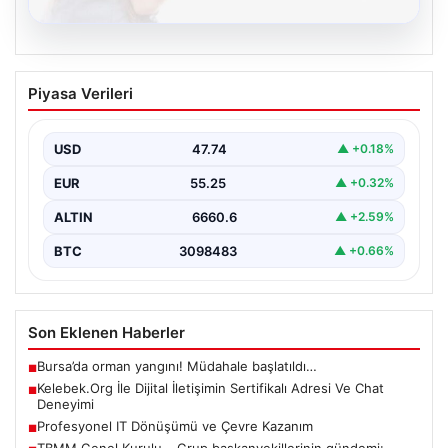
08.08.2026
Kelebek.Org İle Dijital İletişimin
Piyasa Verileri
Sertifikalı Adresi Ve Chat Deneyimi
İnternet dünyasında kullanıcıların güvenli bir şekilde
irtibat sağlaması ciddi bir hassasiyet barındırmaktadır.
USD
47.74
▲ +0.18%
Güncel olarak…
EUR
55.25
▲ +0.32%
ALTIN
6660.6
▲ +2.59%
BTC
3098483
▲ +0.66%
Son Eklenen Haberler
Bursa’da orman yangını! Müdahale başlatıldı…
■
Kelebek.Org İle Dijital İletişimin Sertifikalı Adresi Ve Chat
■
Deneyimi
Profesyonel IT Dönüşümü ve Çevre Kazanım
■
TBMM Genel Kurulu… Grup başkanvekillerinin gündemi: