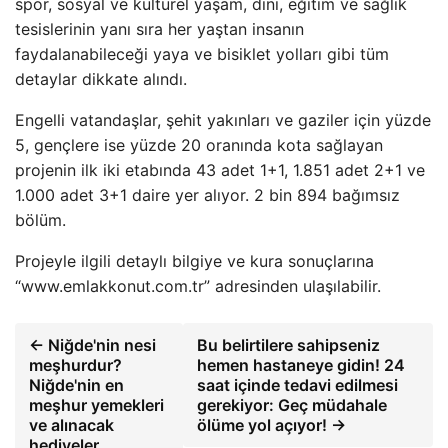
spor, sosyal ve kültürel yaşam, dini, eğitim ve sağlık
tesislerinin yanı sıra her yaştan insanın
faydalanabileceği yaya ve bisiklet yolları gibi tüm
detaylar dikkate alındı.
Engelli vatandaşlar, şehit yakınları ve gaziler için yüzde
5, gençlere ise yüzde 20 oranında kota sağlayan
projenin ilk iki etabında 43 adet 1+1, 1.851 adet 2+1 ve
1.000 adet 3+1 daire yer alıyor. 2 bin 894 bağımsız
bölüm.
Projeyle ilgili detaylı bilgiye ve kura sonuçlarına
“www.emlakkonut.com.tr” adresinden ulaşılabilir.
← Niğde'nin nesi
Bu belirtilere sahipseniz
meşhurdur?
hemen hastaneye gidin! 24
Niğde'nin en
saat içinde tedavi edilmesi
meşhur yemekleri
gerekiyor: Geç müdahale
ve alınacak
ölüme yol açıyor! →
hediyeler