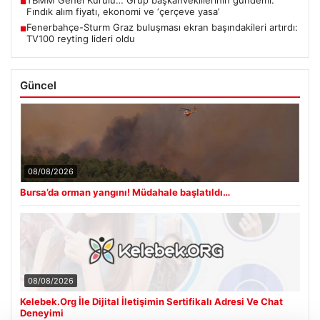
■
Fındık alım fiyatı, ekonomi ve ‘çerçeve yasa’
Fenerbahçe-Sturm Graz buluşması ekran başındakileri artırdı:
■
TV100 reyting lideri oldu
Güncel
08/08/2026
Bursa’da orman yangını! Müdahale başlatıldı…
08/08/2026
Kelebek.Org İle Dijital İletişimin Sertifikalı Adresi Ve Chat
Deneyimi