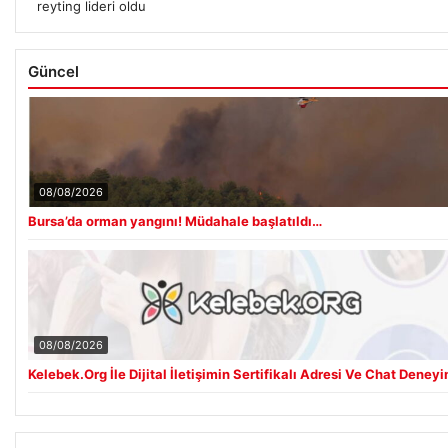
reyting lideri oldu
Güncel
08/08/2026
Bursa’da orman yangını! Müdahale başlatıldı…
08/08/2026
Kelebek.Org İle Dijital İletişimin Sertifikalı Adresi Ve Chat Deneyi