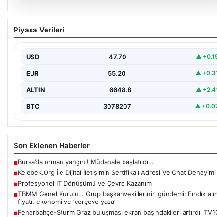
08.08.2026
Kelebek.Org İle Dijital İletişimin Sertifikalı
Piyasa Verileri
Adresi Ve Chat Deneyimi
İnternet dünyasında kullanıcıların güvenli bir şekilde irtibat
sağlaması ciddi bir hassasiyet barındırmaktadır. Güncel olarak…
USD
47.70
▲ +0.1
EUR
55.20
▲ +0.3
ALTIN
6648.8
▲ +2.4
BTC
3078207
▲ +0.0
Son Eklenen Haberler
Bursa’da orman yangını! Müdahale başlatıldı…
■
Kelebek.Org İle Dijital İletişimin Sertifikalı Adresi Ve Chat Deneyimi
■
Profesyonel IT Dönüşümü ve Çevre Kazanım
■
TBMM Genel Kurulu… Grup başkanvekillerinin gündemi: Fındık alı
■
fiyatı, ekonomi ve ‘çerçeve yasa’
Fenerbahçe-Sturm Graz buluşması ekran başındakileri artırdı: TV1
■