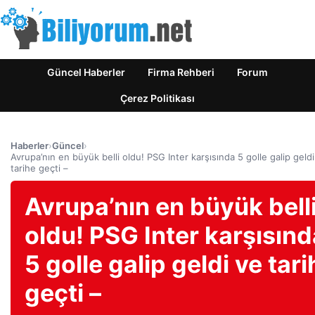
Güncel Haberler
Firma Rehberi
Forum
Çerez Politikası
Haberler
›
Güncel
›
Avrupa’nın en büyük belli oldu! PSG Inter karşısında 5 golle galip geldi
tarihe geçti –
Avrupa’nın en büyük bell
oldu! PSG Inter karşısınd
5 golle galip geldi ve tari
geçti –