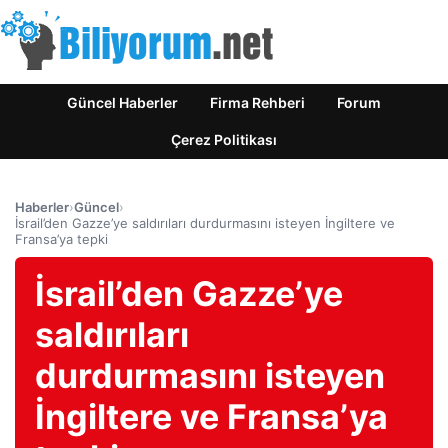
Güncel Haberler
Firma Rehberi
Forum
Çerez Politikası
Haberler
›
Güncel
›
İsrail’den Gazze’ye saldırıları durdurmasını isteyen İngiltere ve
Fransa’ya tepki
İsrail’den Gazze’ye
saldırıları
durdurmasını isteyen
İngiltere ve Fransa’ya