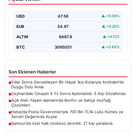
Aydınlatıldı: 5 Kişi Gözaltında
Adana’nın Ceyhan ilçesinde 2022 yılında işlenen ve
uzun süredir çözülemeyen silahlı cinayet olayı,
USD
47.58
▲ +0.09%
kapsamlı…
EUR
54.97
▲ +0.20%
ALTIN
6487.9
▲ +4.12%
BTC
3065051
▲ +0.85%
Son Eklenen Haberler
Yıllar Sonra Gerçekleşen Bir Hayal: İkiz Kızlarıyla Anıtkabir’de
■
Duygu Dolu Anlar
Ceyhan’daki Cinayet 4 Yıl Sonra Aydınlatıldı: 5 Kişi Gözaltında
■
Açık Alan Yaşam alanlarında Konfor ve bahçe mutfağı
■
Çözümleri
Hatay’da Posta Güvercinleriyle 700 Bin TL’lik Lüks Kümes ve
■
Servet Değerinde Kuşlar
Samsun’da özel halk otobüsü devrildi. 21 kişi yaralandı
■