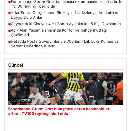
Fenerbahçe-Sturm Graz buluşması ekran başındakileri artırdı:
■
TV100 reyting lideri oldu
Yıllar Sonra Gerçekleşen Bir Hayal: İkiz Kızlarıyla Anıtkabir’de
■
Duygu Dolu Anlar
Ceyhan’daki Cinayet 4 Yıl Sonra Aydınlatıldı: 5 Kişi Gözaltında
■
Açık Alan Yaşam alanlarında Konfor ve bahçe mutfağı
■
Çözümleri
Hatay’da Posta Güvercinleriyle 700 Bin TL’lik Lüks Kümes ve
■
Servet Değerinde Kuşlar
Güncel
06/08/2026
Fenerbahçe-Sturm Graz buluşması ekran başındakileri
artırdı: TV100 reyting lideri oldu