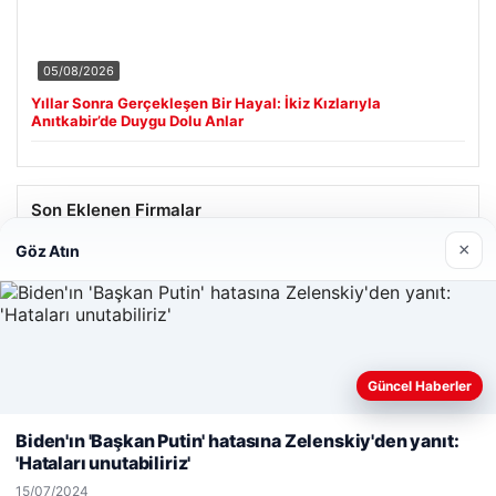
05/08/2026
Yıllar Sonra Gerçekleşen Bir Hayal: İkiz Kızlarıyla
Anıtkabir’de Duygu Dolu Anlar
Son Eklenen Firmalar
×
Göz Atın
Güncel Haberler
Web sitemizi nasıl kullandığınızı daha iyi anlayabilmek,
deneyiminizi kişiselleştirmek ve geliştirmek amacıyla çerezler
Biden'ın 'Başkan Putin' hatasına Zelenskiy'den yanıt:
kullanıyoruz.
Çerez Politikamız
'Hataları unutabiliriz'
Reddet
Kabul Et
15/07/2024