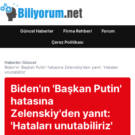
Güncel Haberler
Firma Rehberi
Forum
Çerez Politikası
Haberler
›
Güncel
›
Biden'ın 'Başkan Putin' hatasına Zelenskiy'den yanıt: 'Hataları
unutabiliriz'
Biden'ın 'Başkan Putin'
hatasına
Zelenskiy'den yanıt:
'Hataları unutabiliriz'