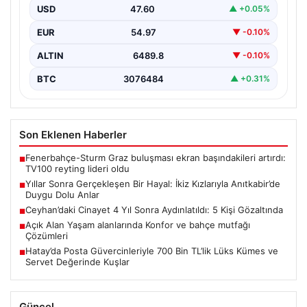
(59) çifti, uzun yıllar çocuk sahibi olma…
USD
47.60
▲ +0.05%
EUR
54.97
▼ -0.10%
ALTIN
6489.8
▼ -0.10%
BTC
3076484
▲ +0.31%
Son Eklenen Haberler
Fenerbahçe-Sturm Graz buluşması ekran başındakileri artırdı:
■
TV100 reyting lideri oldu
Yıllar Sonra Gerçekleşen Bir Hayal: İkiz Kızlarıyla Anıtkabir’de
■
Duygu Dolu Anlar
Ceyhan’daki Cinayet 4 Yıl Sonra Aydınlatıldı: 5 Kişi Gözaltında
■
Açık Alan Yaşam alanlarında Konfor ve bahçe mutfağı
■
Çözümleri
Hatay’da Posta Güvercinleriyle 700 Bin TL’lik Lüks Kümes ve
■
Servet Değerinde Kuşlar
Güncel