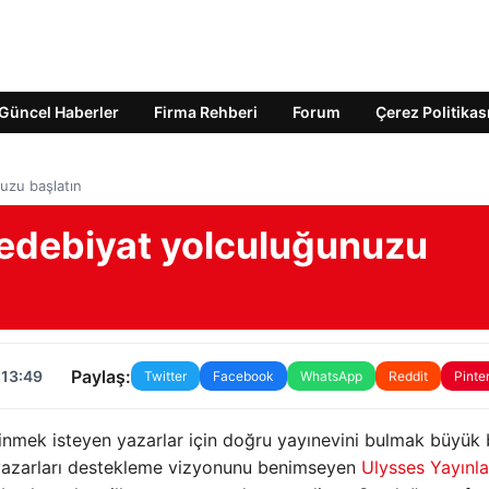
Güncel Haberler
Firma Rehberi
Forum
Çerez Politikas
nuzu başlatın
e edebiyat yolculuğunuzu
Paylaş:
 13:49
Twitter
Facebook
WhatsApp
Reddit
Pinte
nmek isteyen yazarlar için doğru yayınevini bulmak büyük 
nç yazarları destekleme vizyonunu benimseyen
Ulysses Yayınla