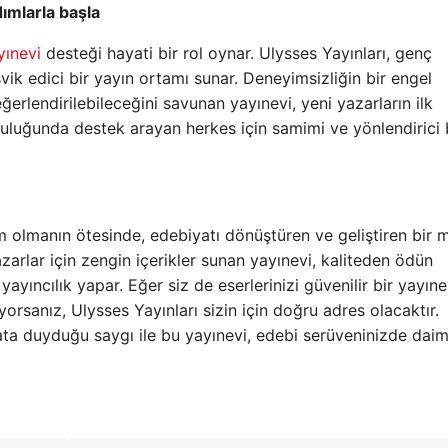
dımlarla başla
yınevi
desteği hayati bir rol oynar. Ulysses Yayınları, genç
vik edici bir yayın ortamı sunar. Deneyimsizliğin bir engel
eğerlendirilebileceğini savunan yayınevi, yeni yazarların ilk
culuğunda destek arayan herkes için samimi ve yönlendirici 
um olmanın ötesinde, edebiyatı dönüştüren ve geliştiren bir 
rlar için zengin içerikler sunan yayınevi, kaliteden ödün
ıncılık yapar. Eğer siz de eserlerinizi güvenilir bir yayınev
yorsanız, Ulysses Yayınları sizin için doğru adres olacaktır.
ata duyduğu saygı ile bu yayınevi, edebi serüveninizde dai