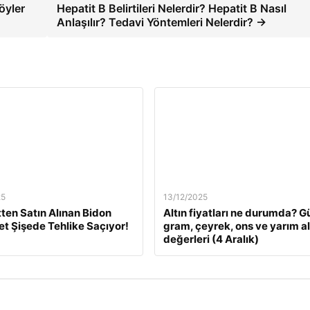
öyler
Hepatit B Belirtileri Nelerdir? Hepatit B Nasıl
Anlaşılır? Tedavi Yöntemleri Nelerdir? →
25
13/12/2025
tten Satın Alınan Bidon
Altın fiyatları ne durumda? G
Pet Şişede Tehlike Saçıyor!
gram, çeyrek, ons ve yarım al
değerleri (4 Aralık)