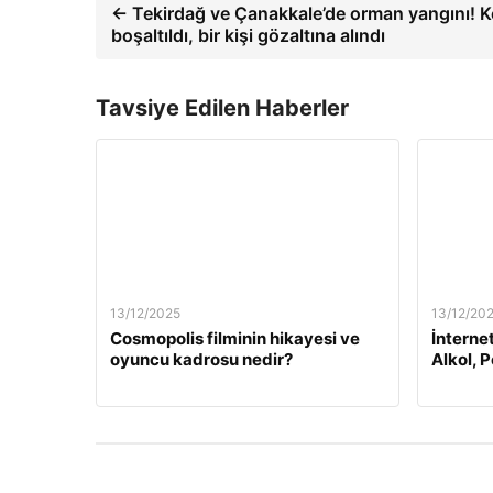
← Tekirdağ ve Çanakkale’de orman yangını! K
boşaltıldı, bir kişi gözaltına alındı
Tavsiye Edilen Haberler
13/12/2025
13/12/20
Cosmopolis filminin hikayesi ve
İnterne
oyuncu kadrosu nedir?
Alkol, 