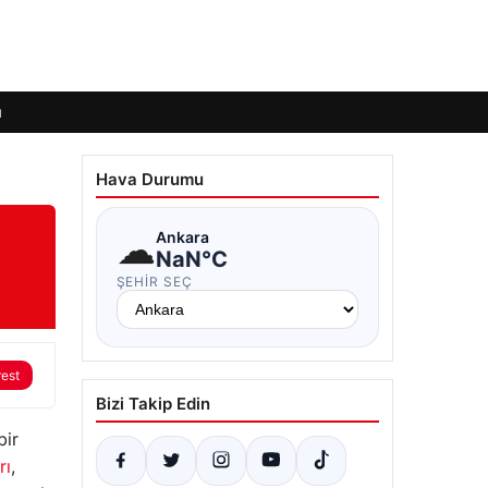
ı
Hava Durumu
☁
Ankara
NaN°C
ŞEHIR SEÇ
rest
Bizi Takip Edin
bir
rı
,