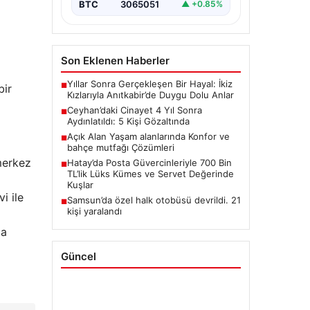
BTC
3065051
▲ +0.85%
Son Eklenen Haberler
Yıllar Sonra Gerçekleşen Bir Hayal: İkiz
■
bir
Kızlarıyla Anıtkabir’de Duygu Dolu Anlar
Ceyhan’daki Cinayet 4 Yıl Sonra
■
Aydınlatıldı: 5 Kişi Gözaltında
Açık Alan Yaşam alanlarında Konfor ve
■
bahçe mutfağı Çözümleri
merkez
Hatay’da Posta Güvercinleriyle 700 Bin
■
TL’lik Lüks Kümes ve Servet Değerinde
Kuşlar
i ile
Samsun’da özel halk otobüsü devrildi. 21
■
kişi yaralandı
ma
Güncel