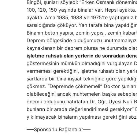
Bingöl, şunları söyledi: “Erken Osmanlı dönemin
100, 120, 150 yaşında binalar var. Hepsi ayakta.
ayakta. Ama 1985, 1988 ve 1975'te yaptığımız b
sarsıldığında çöküyor. Yan tarafa bina yapıldığı
Binanın beton yapısı, zemin yapısı, zemin kabart
Deprem bölgesinde olduğumuzu unutmamalıyız. 
kaynaklanan bir deprem olursa ne durumda olac
işletme ruhsatı olan yerlerin de sonradan den
göstermesinin mümkün olmadığını vurgulayan Dr. 
vermemesi gerektiğini, işletme ruhsatı olan yer
şartlarda bir bina inşaat tekniğine göre yapıld
çökmez. “Depremde çökmemeli” Doktor şunları sö
olabileceğini ancak muhtemelen başka sebeplerd
önemli olduğunu hatırlatan Dr. Öğr. Üyesi Nuri B
bunların bir arada değerlendirilmesi gerekiyor”
yıkılmayacak binaların yapılması gerektiğini sö
—–Sponsorlu Bağlantılar—–