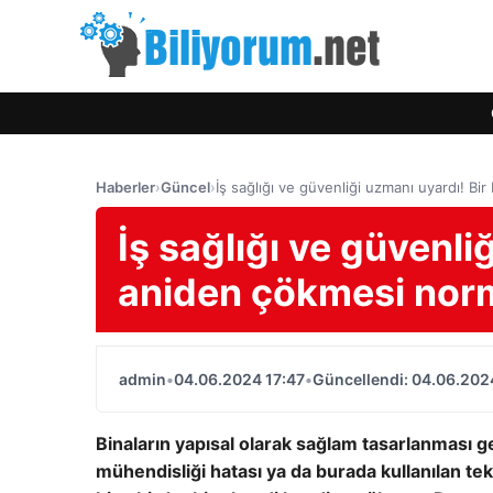
Haberler
›
Güncel
›
İş sağlığı ve güvenliği uzmanı uyardı! Bi
İş sağlığı ve güvenli
aniden çökmesi norm
admin
•
04.06.2024 17:47
•
Güncellendi: 04.06.202
Binaların yapısal olarak sağlam tasarlanması ge
mühendisliği hatası ya da burada kullanılan te