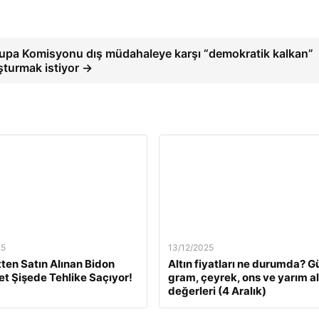
upa Komisyonu dış müdahaleye karşı “demokratik kalkan”
şturmak istiyor →
25
13/12/2025
tten Satın Alınan Bidon
Altın fiyatları ne durumda? G
Pet Şişede Tehlike Saçıyor!
gram, çeyrek, ons ve yarım al
değerleri (4 Aralık)