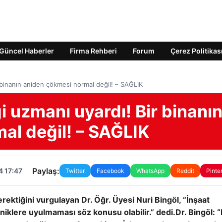
Güncel Haberler
Firma Rehberi
Forum
Çerez Politikas
r binanın aniden çökmesi normal değil! – SAĞLIK
ği uzmanı uyardı! Bir binanı
al değil! – SAĞLIK
Paylaş:
4 17:47
Twitter
Facebook
WhatsApp
Reddit
Pinte
rektiğini vurgulayan Dr. Öğr. Üyesi Nuri Bingöl, “İnşaat
kniklere uyulmaması söz konusu olabilir.” dedi.
Dr. Bingöl: “