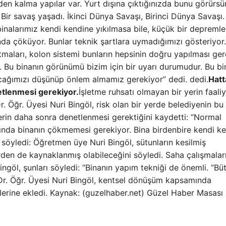
den kalma yapılar var. Yurt dışına çıktığınızda bunu görürsü
 Bir savaş yaşadı. İkinci Dünya Savaşı, Birinci Dünya Savaşı.
inalarımız kendi kendine yıkılmasa bile, küçük bir depremle
nda çöküyor. Bunlar teknik şartlara uymadığımızı gösteriyor.
maları, kolon sistemi bunların hepsinin doğru yapılması ger
Bu binanın görünümü bizim için bir uyarı durumudur. Bu b
ağımızı düşünüp önlem almamız gerekiyor” dedi. dedi.
Hatt
etlenmesi gerekiyor.
İşletme ruhsatı olmayan bir yerin faali
Öğr. Üyesi Nuri Bingöl, risk olan bir yerde belediyenin bu i
lerin daha sonra denetlenmesi gerektiğini kaydetti: “Normal
ığında binanın çökmemesi gerekiyor. Bina birdenbire kendi k
yledi: Öğretmen üye Nuri Bingöl, sütunların kesilmiş
en de kaynaklanmış olabileceğini söyledi. Saha çalışmalar
ingöl, şunları söyledi: “Binanın yapım tekniği de önemli. “Bü
 Dr. Öğr. Üyesi Nuri Bingöl, kentsel dönüşüm kapsamında
zlerine ekledi. Kaynak: (guzelhaber.net) Güzel Haber Masası