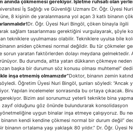
 anında çökmemesi gerekiyor. İşletme ruhsatı olan yerle
versitesi İş Sağlığı ve Güvenliği Uzmanı Dr. Öğr. Üyesi Nuri
üne, 8 kişinin de yaralanmasına yol açan 3 katlı binanın çö
arlanmalıdır!
Dr. Öğr. Üyesi Nuri Bingöl, çöken binayla ilgili
arak sağlam tasarlanması gerektiğini vurgulayarak, şöyle k
lan tekniklere uyulmaması olabilir. Tekniklere uyulsa bile ko
 binanın aniden çökmesi normal değildir. Bu tür çökmeler gen
ide sorun yaratan faktörlerden dolayı meydana gelmektedir.
rünüyor. Bu durumda, altta yatan dükkanın çökmeye neden
bozan başka bir durumun söz konusu olması muhtemel” dedi
knikle inşa etmemiş olmamızdır”
Doktor, binanın zemin katın
yledi. Öğretim Üyesi Nuri Bingöl, şunları söyledi: “Ancak y
yor. Yapılan incelemeler sonrasında bu ortaya çıkacak. Bin
k gerekiyor. Bizim asıl sorunumuz yeterli teknikte bina yapm
n zayıf olduğunu göz önünde bulundurarak konsolidasyon
yönetmeliğine uygun binalar inşa etmeye çalışıyoruz. Bu ne
r binanın kendi kendine çökmesi normal bir durum değil” ded
Bir binanın ortalama yaşı yaklaşık 80 yıldır.” Dr. Öğr. Üyesi N