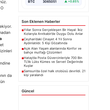
nüz.
BTC
3065051
▲ +0.85%
 O
Son Eklenen Haberler
ekiyor.
Yıllar Sonra Gerçekleşen Bir Hayal: İkiz
■
inadan
Kızlarıyla Anıtkabir’de Duygu Dolu Anlar
a
Ceyhan’daki Cinayet 4 Yıl Sonra
■
Aydınlatıldı: 5 Kişi Gözaltında
yet
Açık Alan Yaşam alanlarında Konfor ve
■
zinleri
bahçe mutfağı Çözümleri
Hatay’da Posta Güvercinleriyle 700 Bin
■
TL’lik Lüks Kümes ve Servet Değerinde
endine
Kuşlar
Samsun’da özel halk otobüsü devrildi. 21
■
kişi yaralandı
ının da
tün
Güncel