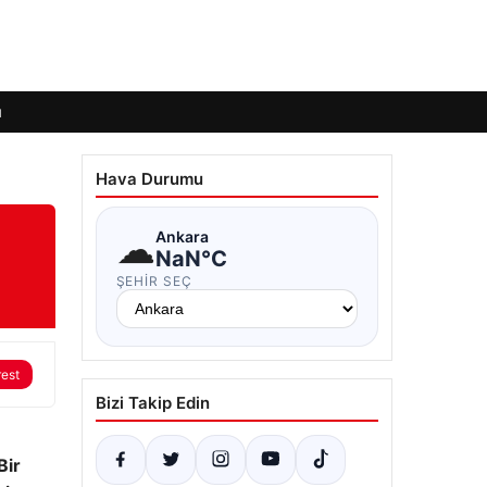
ı
Hava Durumu
n
☁
Ankara
NaN°C
ŞEHIR SEÇ
rest
Bizi Takip Edin
Bir