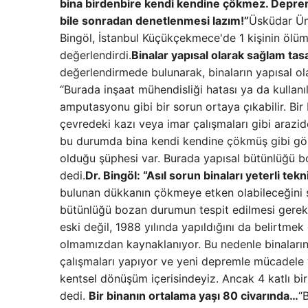
bina birdenbire kendi kendine çökmez. Deprem
bile sonradan denetlenmesi lazım!”
Üsküdar Üni
Bingöl, İstanbul Küçükçekmece'de 1 kişinin ölüm
değerlendirdi.
Binalar yapısal olarak sağlam tas
değerlendirmede bulunarak, binaların yapısal ol
“Burada inşaat mühendisliği hatası ya da kullanı
amputasyonu gibi bir sorun ortaya çıkabilir. Bir
çevredeki kazı veya imar çalışmaları gibi araz
bu durumda bina kendi kendine çökmüş gibi gö
olduğu şüphesi var. Burada yapısal bütünlüğü 
dedi.
Dr. Bingöl: “Asıl sorun binaları yeterli te
bulunan dükkanın çökmeye etken olabileceğini sö
bütünlüğü bozan durumun tespit edilmesi gereki
eski değil, 1988 yılında yapıldığını da belirtme
olmamızdan kaynaklanıyor. Bu nedenle binaları
çalışmaları yapıyor ve yeni depremle mücadele 
kentsel dönüşüm içerisindeyiz. Ancak 4 katlı bi
dedi.
Bir binanın ortalama yaşı 80 civarında…
“