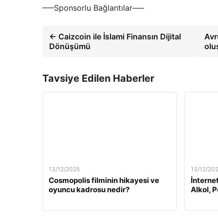
—–Sponsorlu Bağlantılar—–
← Caizcoin ile İslami Finansın Dijital
Avr
Dönüşümü
olu
Tavsiye Edilen Haberler
13/12/2025
13/12/20
Cosmopolis filminin hikayesi ve
İnterne
oyuncu kadrosu nedir?
Alkol, 