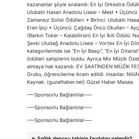
kazananlar şöyle sıralandı: En İyi Orkestra Ödüller
Ulubatlı Hasan Anadolu Lisesi – Mest • Üçüncü : 
Zamansız Solist Ödülleri: • Birinci: Ulubatlı Has
Eren İpçi • Üçüncü: Çağdaş Öncü Okulları – Ayç
(Barkın Toker – Kalabilirsin) En İyi İkili Ödülü
Şevki Uludağ Anadolu Lisesi – Vortex En İyi Dör
kategorilerinde ise “En İyi Basçı”, “En İyi Gitaris
ödülleri sahiplerini buldu. Ayrıca Mix Müzik Öz
almaya hak kazandı. EV SAATİNDEN MÜZİK FEST
Grubu, öğrencilerine ikram edildi. insanlar. Nilü
Kaynak: (guzelhaber.net) Güzel Haber Masası
—–Sponsorlu Bağlantılar—–
—–Sponsorlu Bağlantılar—–
—–Sponsorlu Bağlantılar—–
← Sağlık deposu tahinin faydaları nelerdir?