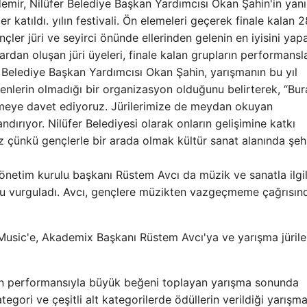
mir, Nilüfer Belediye Başkan Yardımcısı Okan Şahin'in yanı
er katıldı. yılın festivali. Ön elemeleri geçerek finale kalan 2
nçler jüri ve seyirci önünde ellerinden gelenin en iyisini yap
dan oluşan jüri üyeleri, finale kalan grupların performansla
r Belediye Başkan Yardımcısı Okan Şahin, yarışmanın bu yıl
enlerin olmadığı bir organizasyon olduğunu belirterek, “Bu
etmeye davet ediyoruz. Jürilerimize de meydan okuyan
ndırıyor. Nilüfer Belediyesi olarak onların gelişimine katkı
 çünkü gençlerle bir arada olmak kültür sanat alanında şeh
önetim kurulu başkanı Rüstem Avcı da müzik ve sanatla ilgi
ğunu vurguladı. Avcı, gençlere müzikten vazgeçmeme çağrısın
Music'e, Akademix Başkanı Rüstem Avcı'ya ve yarışma jürile
 performansıyla büyük beğeni toplayan yarışma sonunda
egori ve çeşitli alt kategorilerde ödüllerin verildiği yarışm