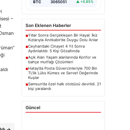
BTC
3065051
▲ +0.85%
i
isesi –
Son Eklenen Haberler
t
: Osman
Yıllar Sonra Gerçekleşen Bir Hayal: İkiz
■
Kızlarıyla Anıtkabir’de Duygu Dolu Anlar
Ceyhan’daki Cinayet 4 Yıl Sonra
strüman”
■
Aydınlatıldı: 5 Kişi Gözaltında
eği
Açık Alan Yaşam alanlarında Konfor ve
■
bahçe mutfağı Çözümleri
Hatay’da Posta Güvercinleriyle 700 Bin
aldı
■
TL’lik Lüks Kümes ve Servet Değerinde
Kuşlar
Samsun’da özel halk otobüsü devrildi. 21
■
kişi yaralandı
Güncel
ldı →