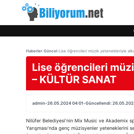
Haberler
›
Güncel
›
Lise öğrencileri müzik yetenekleriyle a
Lise öğrencileri müzi
– KÜLTÜR SANAT
admin
•
26.05.2024 04:01
•
Güncellendi: 26.05.202
Nilüfer Belediyesi'nin Mix Music ve Akademix sp
Yarışması'nda genç müzisyenler yeteneklerini se