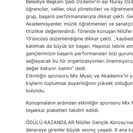
Belediye Başkanı Şadi Özdemir'in eşi Nuray Özde
öğrenciler, veliler, okul yöneticileri ve öğretmenl
grup, başarılı performanslarıyla dikkat çekti. Ge
Akademisyenler, müzik öğretmenleri ve sanatçılar
titizlikle değerlendirdi. Törende konuşan Nilüfe
13'üncüsü düzenlendiğine dikkat çekti. , kaybed
katılmak da büyük bir başarı. Hepinizi tebrik 
gençlerimizin başarılı performansları bizi gururla
sağlayacak bu tür organizasyonları önemsiyoruz
değer katıyor. katılın” dedi.
Etkinliğin sponsoru Mix Music ve Akademix'in y
kişilerin toplumsal duyarlılığının yüksek oldu
bulundu.
Konuşmaların ardından etkinliğin sponsoru Mix 
teşekkür plaketleri takdim edildi.
ÖDÜLÜ KAZANDILAR Nilüfer Gençlik Korosu'nun
dereceye girenler büyük sevinç yaşadı. 6 ana kat