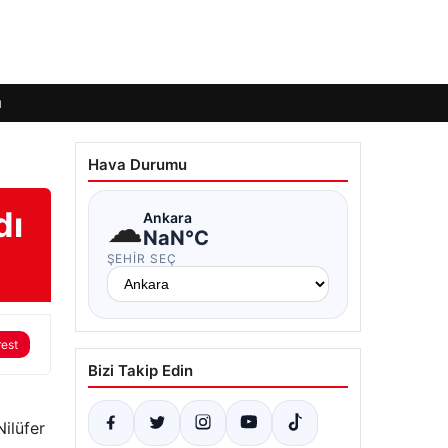
ı
Hava Durumu
dı
☁
Ankara
NaN°C
ŞEHIR SEÇ
rest
Bizi Takip Edin
ilüfer