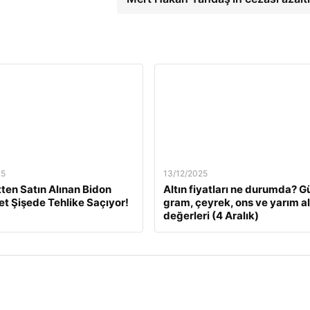
25
13/12/2025
tten Satın Alınan Bidon
Altın fiyatları ne durumda? G
Pet Şişede Tehlike Saçıyor!
gram, çeyrek, ons ve yarım al
değerleri (4 Aralık)