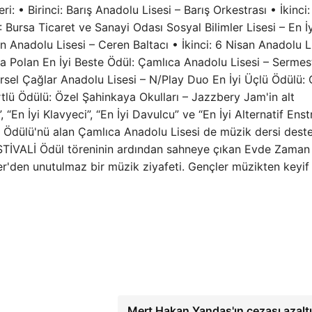
i: • Birinci: Barış Anadolu Lisesi – Barış Orkestrası • İkinci:
Bursa Ticaret ve Sanayi Odası Sosyal Bilimler Lisesi – En İy
an Anadolu Lisesi – Ceren Baltacı • İkinci: 6 Nisan Anadolu L
a Polan En İyi Beste Ödül: Çamlıca Anadolu Lisesi – Sermes
: Nursel Çağlar Anadolu Lisesi – N/Play Duo En İyi Üçlü Ödülü
tlü Ödülü: Özel Şahinkaya Okulları – Jazzbery Jam'in alt
t”, “En İyi Klavyeci”, “En İyi Davulcu” ve “En İyi Alternatif En
el Ödülü'nü alan Çamlıca Anadolu Lisesi de müzik dersi dest
İVALİ Ödül töreninin ardından sahneye çıkan Evde Zaman
fer'den unutulmaz bir müzik ziyafeti. Gençler müzikten keyif 
Mert Hakan Yandaş'ın cezası azaltı