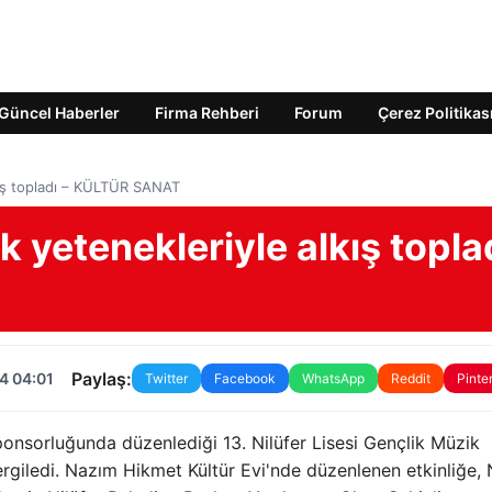
Güncel Haberler
Firma Rehberi
Forum
Çerez Politikas
lkış topladı – KÜLTÜR SANAT
k yetenekleriyle alkış topla
Paylaş:
4 04:01
Twitter
Facebook
WhatsApp
Reddit
Pinte
onsorluğunda düzenlediği 13. Nilüfer Lisesi Gençlik Müzik
rgiledi. Nazım Hikmet Kültür Evi'nde düzenlenen etkinliğe, N