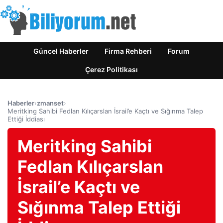
Güncel Haberler
Firma Rehberi
Forum
Çerez Politikası
Haberler
›
zmanset
›
Meritking Sahibi Fedlan Kılıçarslan İsrail’e Kaçtı ve Sığınma Talep
Ettiği İddiası
Meritking Sahibi
Fedlan Kılıçarslan
İsrail’e Kaçtı ve
Sığınma Talep Ettiği