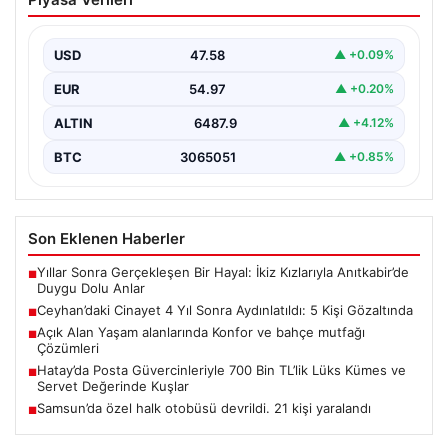
Aydınlatıldı: 5 Kişi Gözaltında
Adana’nın Ceyhan ilçesinde 2022 yılında işlenen ve
uzun süredir çözülemeyen silahlı cinayet olayı,
USD
47.58
▲ +0.09%
kapsamlı…
EUR
54.97
▲ +0.20%
ALTIN
6487.9
▲ +4.12%
BTC
3065051
▲ +0.85%
Son Eklenen Haberler
Yıllar Sonra Gerçekleşen Bir Hayal: İkiz Kızlarıyla Anıtkabir’de
■
Duygu Dolu Anlar
Ceyhan’daki Cinayet 4 Yıl Sonra Aydınlatıldı: 5 Kişi Gözaltında
■
Açık Alan Yaşam alanlarında Konfor ve bahçe mutfağı
■
Çözümleri
Hatay’da Posta Güvercinleriyle 700 Bin TL’lik Lüks Kümes ve
■
Servet Değerinde Kuşlar
Samsun’da özel halk otobüsü devrildi. 21 kişi yaralandı
■