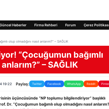
Güncel Haberler
Firma Rehberi
Forum
Çerez Politikas
ğımlı olup olmadığını nasıl anlarım?” – SAĞLIK
iriyor! “Çocuğumun bağımlı
l anlarım?” – SAĞLIK
Paylaş:
4 19:22
Twitter
Facebook
WhatsApp
Reddit
Pinte
isinin üçüncüsünde “NP toplumu bilgilendiriyor” başlıklı
. Dr. “Çocuğumun bağımlı olup olmadığını nasıl anlarım?