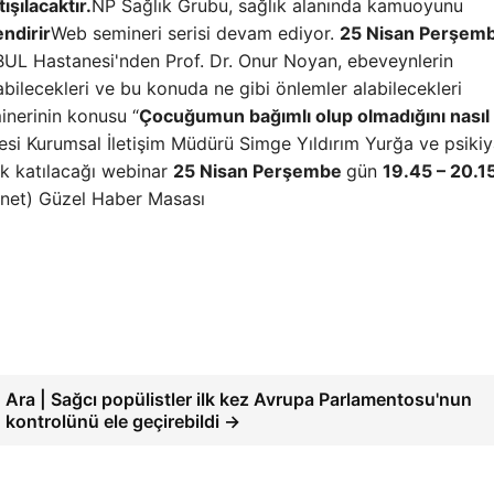
şılacaktır.
NP Sağlık Grubu, sağlık alanında kamuoyunu
endirir
Web semineri serisi devam ediyor.
25 Nisan Perşem
BUL Hastanesi'nden Prof. Dr. Onur Noyan, ebeveynlerin
abilecekleri ve bu konuda ne gibi önlemler alabilecekleri
inerinin konusu “
Çocuğumun bağımlı olup olmadığını nasıl
 Kurumsal İletişim Müdürü Simge Yıldırım Yurğa ve psikiy
ak katılacağı webinar
25 Nisan Perşembe
gün
19.45 – 20.1
.net) Güzel Haber Masası
Ara | Sağcı popülistler ilk kez Avrupa Parlamentosu'nun
kontrolünü ele geçirebildi →