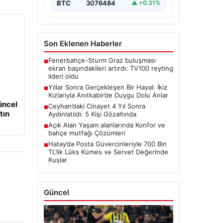
BTC
3076484
▲ +0.31%
Son Eklenen Haberler
Fenerbahçe-Sturm Graz buluşması
■
ekran başındakileri artırdı: TV100 reyting
lideri oldu
Yıllar Sonra Gerçekleşen Bir Hayal: İkiz
■
Kızlarıyla Anıtkabir’de Duygu Dolu Anlar
üncel
Ceyhan’daki Cinayet 4 Yıl Sonra
■
tın
Aydınlatıldı: 5 Kişi Gözaltında
Açık Alan Yaşam alanlarında Konfor ve
■
bahçe mutfağı Çözümleri
Hatay’da Posta Güvercinleriyle 700 Bin
■
TL’lik Lüks Kümes ve Servet Değerinde
Kuşlar
Güncel