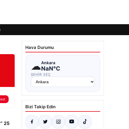
ı
Hava Durumu
☁
Ankara
NaN°C
ŞEHIR SEÇ
rest
Bizi Takip Edin
” 25