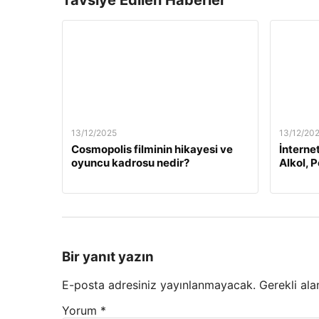
Tavsiye Edilen Haberler
13/12/2025
13/12/20
Cosmopolis filminin hikayesi ve
İnterne
oyuncu kadrosu nedir?
Alkol, 
Bir yanıt yazın
E-posta adresiniz yayınlanmayacak.
Gerekli ala
Yorum
*