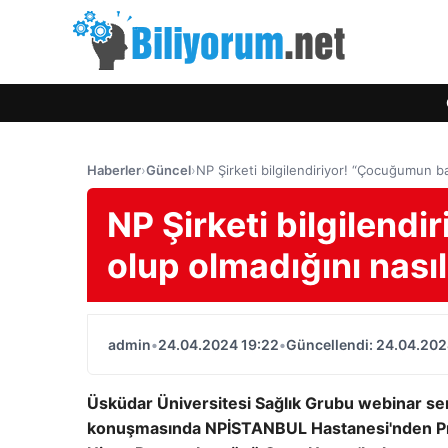
Haberler
›
Güncel
›
NP Şirketi bilgilendiriyor! “Çocuğumun ba
NP Şirketi bilgilend
olup olmadığını nası
admin
•
24.04.2024 19:22
•
Güncellendi: 24.04.202
Üsküdar Üniversitesi Sağlık Grubu webinar ser
konuşmasında NPİSTANBUL Hastanesi'nden Prof