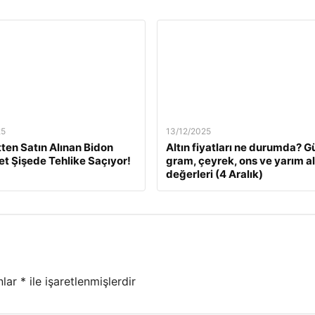
25
13/12/2025
tten Satın Alınan Bidon
Altın fiyatları ne durumda? G
Pet Şişede Tehlike Saçıyor!
gram, çeyrek, ons ve yarım al
değerleri (4 Aralık)
nlar
*
ile işaretlenmişlerdir