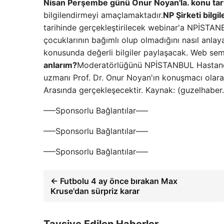
Nisan Perşembe günü Onur Noyan'la. konu tartı
bilgilendirmeyi amaçlamaktadır.
NP Şirketi bilgil
tarihinde gerçekleştirilecek webinar'a NPİSTAN
çocuklarının bağımlı olup olmadığını nasıl anlay
konusunda değerli bilgiler paylaşacak. Web sem
anlarım?
Moderatörlüğünü NPİSTANBUL Hastanesi
uzmanı Prof. Dr. Onur Noyan'ın konuşmacı olar
Arasında gerçekleşecektir. Kaynak: (guzelhaber
—–Sponsorlu Bağlantılar—–
—–Sponsorlu Bağlantılar—–
—–Sponsorlu Bağlantılar—–
← Futbolu 4 ay önce bırakan Max
Kruse'dan sürpriz karar