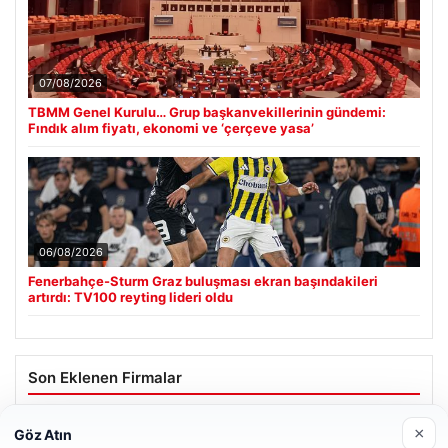
07/08/2026
TBMM Genel Kurulu… Grup başkanvekillerinin gündemi:
Fındık alım fiyatı, ekonomi ve ‘çerçeve yasa’
06/08/2026
Fenerbahçe-Sturm Graz buluşması ekran başındakileri
artırdı: TV100 reyting lideri oldu
Son Eklenen Firmalar
×
Göz Atın