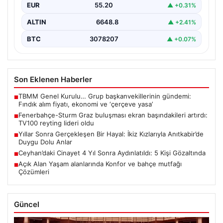
EUR
55.20
▲ +0.31%
ALTIN
6648.8
▲ +2.41%
BTC
3078207
▲ +0.07%
Son Eklenen Haberler
TBMM Genel Kurulu… Grup başkanvekillerinin gündemi:
■
Fındık alım fiyatı, ekonomi ve ‘çerçeve yasa’
Fenerbahçe-Sturm Graz buluşması ekran başındakileri artırdı:
■
TV100 reyting lideri oldu
Yıllar Sonra Gerçekleşen Bir Hayal: İkiz Kızlarıyla Anıtkabir’de
■
Duygu Dolu Anlar
Ceyhan’daki Cinayet 4 Yıl Sonra Aydınlatıldı: 5 Kişi Gözaltında
■
Açık Alan Yaşam alanlarında Konfor ve bahçe mutfağı
■
Çözümleri
Güncel