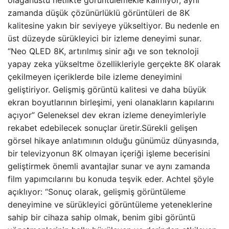
olağanüstü netlikte görüntülemekle kalmıyor, aynı
zamanda düşük çözünürlüklü görüntüleri de 8K
kalitesine yakın bir seviyeye yükseltiyor. Bu nedenle en
üst düzeyde sürükleyici bir izleme deneyimi sunar.
“Neo QLED 8K, artırılmış sinir ağı ve son teknoloji
yapay zeka yükseltme özellikleriyle gerçekte 8K olarak
çekilmeyen içeriklerde bile izleme deneyimini
geliştiriyor. Gelişmiş görüntü kalitesi ve daha büyük
ekran boyutlarının birleşimi, yeni olanakların kapılarını
açıyor” Geleneksel dev ekran izleme deneyimleriyle
rekabet edebilecek sonuçlar üretir.Sürekli gelişen
görsel hikaye anlatımının olduğu günümüz dünyasında,
bir televizyonun 8K olmayan içeriği işleme becerisini
geliştirmek önemli avantajlar sunar ve aynı zamanda
film yapımcılarını bu konuda teşvik eder. Achtel şöyle
açıklıyor: “Sonuç olarak, gelişmiş görüntüleme
deneyimine ve sürükleyici görüntüleme yeteneklerine
sahip bir cihaza sahip olmak, benim gibi görüntü