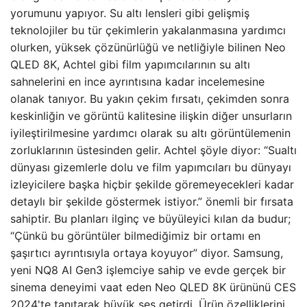
yorumunu yapıyor. Su altı lensleri gibi gelişmiş
teknolojiler bu tür çekimlerin yakalanmasına yardımcı
olurken, yüksek çözünürlüğü ve netliğiyle bilinen Neo
QLED 8K, Achtel gibi film yapımcılarının su altı
sahnelerini en ince ayrıntısına kadar incelemesine
olanak tanıyor. Bu yakın çekim fırsatı, çekimden sonra
keskinliğin ve görüntü kalitesine ilişkin diğer unsurların
iyileştirilmesine yardımcı olarak su altı görüntülemenin
zorluklarının üstesinden gelir. Achtel şöyle diyor: “Sualtı
dünyası gizemlerle dolu ve film yapımcıları bu dünyayı
izleyicilere başka hiçbir şekilde göremeyecekleri kadar
detaylı bir şekilde göstermek istiyor.” önemli bir fırsata
sahiptir. Bu planları ilginç ve büyüleyici kılan da budur;
“Çünkü bu görüntüler bilmediğimiz bir ortamı en
şaşırtıcı ayrıntısıyla ortaya koyuyor” diyor. Samsung,
yeni NQ8 AI Gen3 işlemciye sahip ve evde gerçek bir
sinema deneyimi vaat eden Neo QLED 8K ürününü CES
2024'te tanıtarak büyük ses getirdi. Ürün özelliklerini