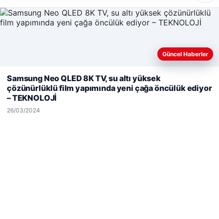
Son Eklenen Firmalar
Güncel Haberler
Web sitemizi nasıl kullandığınızı daha iyi anlayabilmek,
Samsung Neo QLED 8K TV, su altı yüksek
deneyiminizi kişiselleştirmek ve geliştirmek amacıyla çerezler
çözünürlüklü film yapımında yeni çağa öncülük ediyor
kullanıyoruz.
Çerez Politikamız
– TEKNOLOJİ
Reddet
Kabul Et
26/03/2024