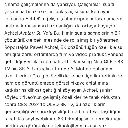
sinema çalışmalarına da yansıyor. Çalışmaları sualtı
yaşamına benzersiz bir bakış açısı sunarken aynı
zamanda Achtel'in gelişmiş film ekipmanı tasarlama ve
üretme konusundaki uzmanlığını da ortaya koyuyor.
Achtel
Avatar: Su Yolu
Bu, filmin sualtı sahnelerinin 8K
çözünürlükte çekilmesinde de rol almış bir yönetmen.
Röportajda Pawel Achtel, 8K çözünürlüğün özellikle su
altı gibi zorlu ortamlarda film ve video prodüksiyonuna
getirdiği yeniliklerden bahsetti. Samsung Neo QLED 8K
TV'nin 8K AI Upscaling Pro ve AI Motion Enhancer
özelliklerinin Pro gibi özelliklerle hem içerik üretiminde
hem de görüntülemede görsel hikaye anlatımına
katkılarına dikkat çektiğini söyleyen Achtel, şunları
söyledi: “Neo'nun gelişmiş özelliklerine tanık olduktan
sonra CES 2024'te QLED 8K TV, bu özelliklerin
gerçekçiliği ve sürükleyiciliği bir adım öteye taşıdığını
rahatlıkla söyleyebilirim. 8K teknolojisinin gerçek gücü,
üretim ve görüntüleme teknolojilerinin kusursuz