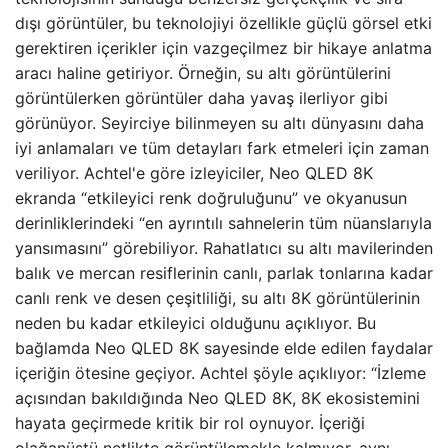
dışı görüntüler, bu teknolojiyi özellikle güçlü görsel etki
gerektiren içerikler için vazgeçilmez bir hikaye anlatma
aracı haline getiriyor. Örneğin, su altı görüntülerini
görüntülerken görüntüler daha yavaş ilerliyor gibi
görünüyor. Seyirciye bilinmeyen su altı dünyasını daha
iyi anlamaları ve tüm detayları fark etmeleri için zaman
veriliyor. Achtel'e göre izleyiciler, Neo QLED 8K
ekranda “etkileyici renk doğruluğunu” ve okyanusun
derinliklerindeki “en ayrıntılı sahnelerin tüm nüanslarıyla
yansımasını” görebiliyor. Rahatlatıcı su altı mavilerinden
balık ve mercan resiflerinin canlı, parlak tonlarına kadar
canlı renk ve desen çeşitliliği, su altı 8K görüntülerinin
neden bu kadar etkileyici olduğunu açıklıyor. Bu
bağlamda Neo QLED 8K sayesinde elde edilen faydalar
içeriğin ötesine geçiyor. Achtel şöyle açıklıyor: “İzleme
açısından bakıldığında Neo QLED 8K, 8K ekosistemini
hayata geçirmede kritik bir rol oynuyor. İçeriği