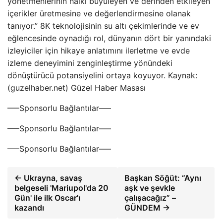
yönetmenlerinin halkı büyüleyen ve derinden etkileyen
içerikler üretmesine ve değerlendirmesine olanak
tanıyor.” 8K teknolojisinin su altı çekimlerinde ve ev
eğlencesinde oynadığı rol, dünyanın dört bir yanındaki
izleyiciler için hikaye anlatımını ilerletme ve evde
izleme deneyimini zenginleştirme yönündeki
dönüştürücü potansiyelini ortaya koyuyor. Kaynak:
(guzelhaber.net) Güzel Haber Masası
—–Sponsorlu Bağlantılar—–
—–Sponsorlu Bağlantılar—–
—–Sponsorlu Bağlantılar—–
← Ukrayna, savaş
Başkan Söğüt: “Aynı
belgeseli 'Mariupol'da 20
aşk ve şevkle
Gün' ile ilk Oscar'ı
çalışacağız” –
kazandı
GÜNDEM →