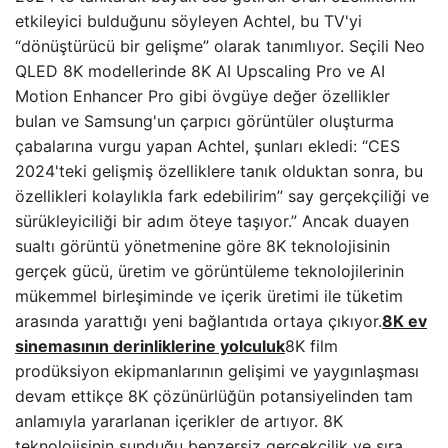
etkileyici bulduğunu söyleyen Achtel, bu TV'yi
“dönüştürücü bir gelişme” olarak tanımlıyor. Seçili Neo
QLED 8K modellerinde 8K AI Upscaling Pro ve AI
Motion Enhancer Pro gibi övgüye değer özellikler
bulan ve Samsung'un çarpıcı görüntüler oluşturma
çabalarına vurgu yapan Achtel, şunları ekledi: “CES
2024'teki gelişmiş özelliklere tanık olduktan sonra, bu
özellikleri kolaylıkla fark edebilirim” say gerçekçiliği ve
sürükleyiciliği bir adım öteye taşıyor.” Ancak duayen
sualtı görüntü yönetmenine göre 8K teknolojisinin
gerçek gücü, üretim ve görüntüleme teknolojilerinin
mükemmel birleşiminde ve içerik üretimi ile tüketim
arasında yarattığı yeni bağlantıda ortaya çıkıyor.
8K ev
sinemasının derinliklerine yolculuk
8K film
prodüksiyon ekipmanlarının gelişimi ve yaygınlaşması
devam ettikçe 8K çözünürlüğün potansiyelinden tam
anlamıyla yararlanan içerikler de artıyor. 8K
teknolojisinin sunduğu benzersiz gerçekçilik ve sıra