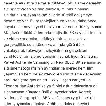
nedenle en üst düzeyde sürükleyici bir izleme deneyimi
sunuyor.”
Video ve film dünyası, mümkün olanın
sınırlarını zorlayan teknolojilerle sürekli gelişmeye
devam ediyor. Bu teknolojilerin en yenisi, daha önce
hayal edilemeyen yeni bir ayrıntı ve netlik düzeyi sunan
8K çözünürlüklü video teknolojisidir. 8K sayesinde film
ve video sanatçıları, etkileyici bir hassasiyet ve
gerçekçilikle su üstünde ve altında görüntüler
yakalayarak televizyon izleyicilerine gerçekten
sürükleyici bir izleme deneyimi sunabiliyor. Samsung,
Pawel Achtel ile Samsung'un Neo QLED 8K serisinin su
altı sinematografisinin ayrıntılarına inerek hem film
yapımcıları hem de ev izleyicileri için izleme deneyimini
nasıl değiştirdiğini anlattı. 35 yılı aşan kariyeri ve
Ekvador'dan Antarktika'ya 5 bini aşkın dalışıyla sualtı
sinemasının dünyaca ünlü duayenlerinden Achtel;
National Geographic, BBC ve Discovery gibi sektör
lideri yayıncılarla çalışır. Achtel'in dalış deneyimi