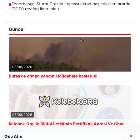
Fenerbahçe-Sturm Graz buluşması ekran başındakileri artırdı:
■
TV100 reyting lideri oldu
Güncel
08/08/2026
Bursa’da orman yangını! Müdahale başlatıldı…
08/08/2026
Kelebek.Org İle Dijital İletişimin Sertifikalı Adresi Ve Chat
Deneyimi
×
Göz Atın