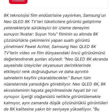
Pinterest
8K teknolojisi film endüstrisine yayılırken, Samsung'un
Neo QLED 8K TV'leri tüketicilere görüntü geliştirme
yetenekleriyle sürükleyici bir izleme deneyimi
sunuyor.
“Avatar: Suyun Yolu” filminin su altında 8K
çözünürlükte çekimlerini yapan sualtı görüntü
yönetmeni Pawel Achtel, Samsung Neo QLED 8K
TV'lerin video ve film dünyasındaki öncü görünümünü
değerlendirerek şunları söyledi: “Neo QLED 8K ekranda
sayesinde izleyiciler okyanusun derinliklerinde
etkileyici renk doğruluğunun ve daha ayrıntılı
sahnelerin keyfini çıkarabilecekler.” Bunun tüm
nüanslarında yansıdığını görebiliyor. Neo QLED 8K, 8K
ekosisteminin hayata geçirilmesinde hayati bir rol
oynuyor. İçeriği olağanüstü netlikte görüntülemekle
kalmıyor, aynı zamanda düşük çözünürlüklü görüntüleri
de 8K kalitesine yakın bir seviyeye yükseltiyor. “Bu