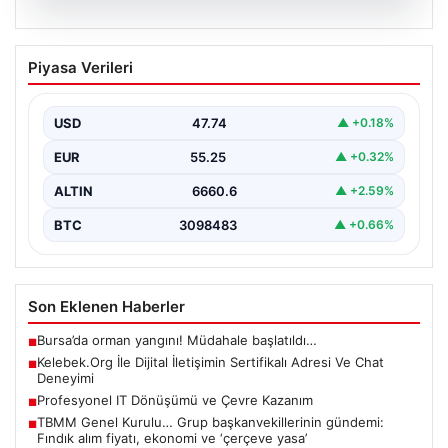
08.08.2026
Kelebek.Org İle Dijital İletişimin
Piyasa Verileri
Sertifikalı Adresi Ve Chat Deneyimi
İnternet dünyasında kullanıcıların güvenli bir şekilde
irtibat sağlaması ciddi bir hassasiyet barındırmaktadır.
USD
47.74
▲ +0.18%
Güncel olarak…
EUR
55.25
▲ +0.32%
ALTIN
6660.6
▲ +2.59%
BTC
3098483
▲ +0.66%
Son Eklenen Haberler
Bursa’da orman yangını! Müdahale başlatıldı…
■
Kelebek.Org İle Dijital İletişimin Sertifikalı Adresi Ve Chat
■
Deneyimi
Profesyonel IT Dönüşümü ve Çevre Kazanım
■
TBMM Genel Kurulu… Grup başkanvekillerinin gündemi:
■
Fındık alım fiyatı, ekonomi ve ‘çerçeve yasa’