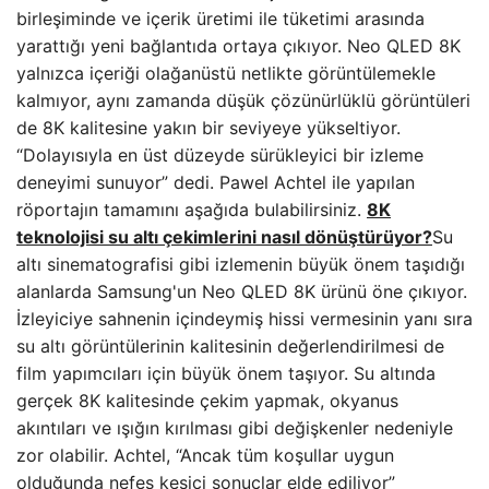
birleşiminde ve içerik üretimi ile tüketimi arasında
yarattığı yeni bağlantıda ortaya çıkıyor. Neo QLED 8K
yalnızca içeriği olağanüstü netlikte görüntülemekle
kalmıyor, aynı zamanda düşük çözünürlüklü görüntüleri
de 8K kalitesine yakın bir seviyeye yükseltiyor.
“Dolayısıyla en üst düzeyde sürükleyici bir izleme
deneyimi sunuyor” dedi. Pawel Achtel ile yapılan
röportajın tamamını aşağıda bulabilirsiniz.
8K
teknolojisi su altı çekimlerini nasıl dönüştürüyor?
Su
altı sinematografisi gibi izlemenin büyük önem taşıdığı
alanlarda Samsung'un Neo QLED 8K ürünü öne çıkıyor.
İzleyiciye sahnenin içindeymiş hissi vermesinin yanı sıra
su altı görüntülerinin kalitesinin değerlendirilmesi de
film yapımcıları için büyük önem taşıyor. Su altında
gerçek 8K kalitesinde çekim yapmak, okyanus
akıntıları ve ışığın kırılması gibi değişkenler nedeniyle
zor olabilir. Achtel, “Ancak tüm koşullar uygun
olduğunda nefes kesici sonuçlar elde ediliyor”