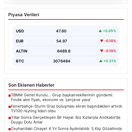
06.08.2026
Fenerbahçe-Sturm Graz buluşması
Piyasa Verileri
ekran başındakileri artırdı: TV100
reyting lideri oldu
USD
47.60
▲ +0.05%
Şampiyonlar Ligi 3. Ön Eleme Turu ilk ayağında
Fenerbahçe ile Sturm Graz arasında oynanan…
EUR
54.97
▼ -0.10%
ALTIN
6489.8
▼ -0.10%
BTC
3076484
▲ +0.31%
Son Eklenen Haberler
TBMM Genel Kurulu… Grup başkanvekillerinin gündemi:
■
Fındık alım fiyatı, ekonomi ve ‘çerçeve yasa’
Fenerbahçe-Sturm Graz buluşması ekran başındakileri artırdı:
■
TV100 reyting lideri oldu
Yıllar Sonra Gerçekleşen Bir Hayal: İkiz Kızlarıyla Anıtkabir’de
■
Duygu Dolu Anlar
Ceyhan’daki Cinayet 4 Yıl Sonra Aydınlatıldı: 5 Kişi Gözaltında
■