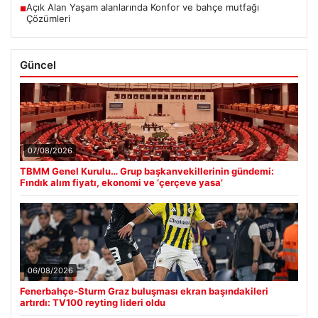
Açık Alan Yaşam alanlarında Konfor ve bahçe mutfağı
■
Çözümleri
Güncel
07/08/2026
TBMM Genel Kurulu… Grup başkanvekillerinin gündemi:
Fındık alım fiyatı, ekonomi ve ‘çerçeve yasa’
06/08/2026
Fenerbahçe-Sturm Graz buluşması ekran başındakileri
artırdı: TV100 reyting lideri oldu