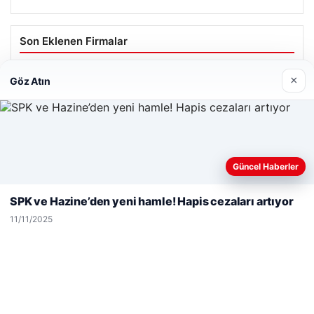
Son Eklenen Firmalar
×
Göz Atın
Web sitemizi nasıl kullandığınızı daha iyi anlayabilmek,
Güncel Haberler
deneyiminizi kişiselleştirmek ve geliştirmek amacıyla çerezler
kullanıyoruz.
Çerez Politikamız
SPK ve Hazine’den yeni hamle! Hapis cezaları artıyor
Reddet
Kabul Et
11/11/2025