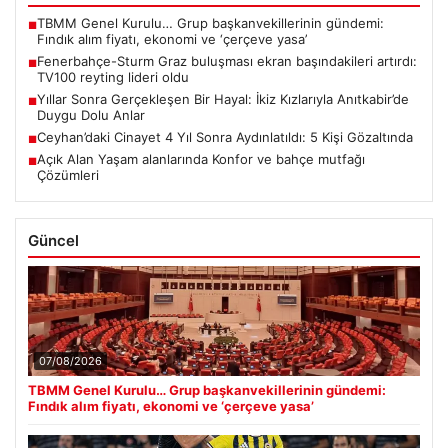
TBMM Genel Kurulu… Grup başkanvekillerinin gündemi:
■
Fındık alım fiyatı, ekonomi ve ‘çerçeve yasa’
Fenerbahçe-Sturm Graz buluşması ekran başındakileri artırdı:
■
TV100 reyting lideri oldu
Yıllar Sonra Gerçekleşen Bir Hayal: İkiz Kızlarıyla Anıtkabir’de
■
Duygu Dolu Anlar
Ceyhan’daki Cinayet 4 Yıl Sonra Aydınlatıldı: 5 Kişi Gözaltında
■
Açık Alan Yaşam alanlarında Konfor ve bahçe mutfağı
■
Çözümleri
Güncel
07/08/2026
TBMM Genel Kurulu… Grup başkanvekillerinin gündemi:
Fındık alım fiyatı, ekonomi ve ‘çerçeve yasa’