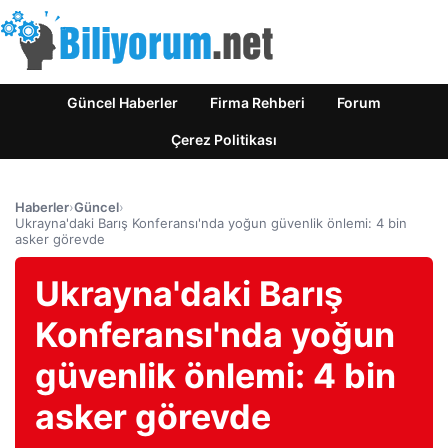
Güncel Haberler
Firma Rehberi
Forum
Çerez Politikası
Haberler
›
Güncel
›
Ukrayna'daki Barış Konferansı'nda yoğun güvenlik önlemi: 4 bin
asker görevde
Ukrayna'daki Barış
Konferansı'nda yoğun
güvenlik önlemi: 4 bin
asker görevde