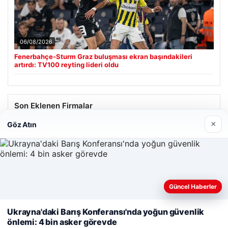
06/08/2026
Fenerbahçe-Sturm Graz buluşması ekran başındakileri
artırdı: TV100 reyting lideri oldu
Son Eklenen Firmalar
×
Göz Atın
Güncel Haberler
Web sitemizi nasıl kullandığınızı daha iyi anlayabilmek,
deneyiminizi kişiselleştirmek ve geliştirmek amacıyla çerezler
Ukrayna'daki Barış Konferansı'nda yoğun güvenlik
kullanıyoruz.
Çerez Politikamız
önlemi: 4 bin asker görevde