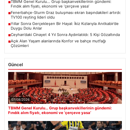
TBMM Genel Kurulu… Grup başkanvekillerinin gündemi:
■
Fındık alım fiyatı, ekonomi ve ‘çerçeve yasa’
Fenerbahçe-Sturm Graz buluşması ekran başındakileri artırdı:
■
TV100 reyting lideri oldu
Yıllar Sonra Gerçekleşen Bir Hayal: İkiz Kızlarıyla Anıtkabir’de
■
Duygu Dolu Anlar
Ceyhan’daki Cinayet 4 Yıl Sonra Aydınlatıldı: 5 Kişi Gözaltında
■
Açık Alan Yaşam alanlarında Konfor ve bahçe mutfağı
■
Çözümleri
Güncel
07/08/2026
TBMM Genel Kurulu… Grup başkanvekillerinin gündemi:
Fındık alım fiyatı, ekonomi ve ‘çerçeve yasa’