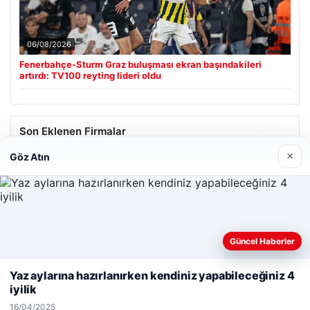
06/08/2026
Fenerbahçe-Sturm Graz buluşması ekran başındakileri
artırdı: TV100 reyting lideri oldu
Son Eklenen Firmalar
×
Göz Atın
Güncel Haberler
Web sitemizi nasıl kullandığınızı daha iyi anlayabilmek,
deneyiminizi kişiselleştirmek ve geliştirmek amacıyla çerezler
Yaz aylarına hazırlanırken kendiniz yapabileceğiniz 4
kullanıyoruz.
Çerez Politikamız
iyilik
Reddet
Kabul Et
16/04/2025