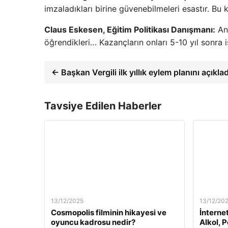
imzaladıkları birine güvenebilmeleri esastır. Bu 
Claus Eskesen, Eğitim Politikası Danışmanı:
Anc
öğrendikleri… Kazançların onları 5-10 yıl sonra 
← Başkan Vergili ilk yıllık eylem planını açık
Tavsiye Edilen Haberler
13/12/2025
13/12/20
Cosmopolis filminin hikayesi ve
İnterne
oyuncu kadrosu nedir?
Alkol, 