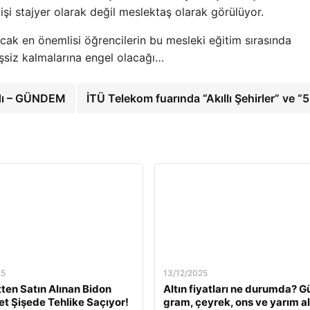
kişi stajyer olarak değil meslektaş olarak görülüyor.
ak en önemlisi öğrencilerin bu mesleki eğitim sırasında
işsiz kalmalarına engel olacağı…
ladı – GÜNDEM
İTÜ Telekom fuarında “Akıllı Şehirler” ve “
25
13/12/2025
tten Satın Alınan Bidon
Altın fiyatları ne durumda? G
Pet Şişede Tehlike Saçıyor!
gram, çeyrek, ons ve yarım al