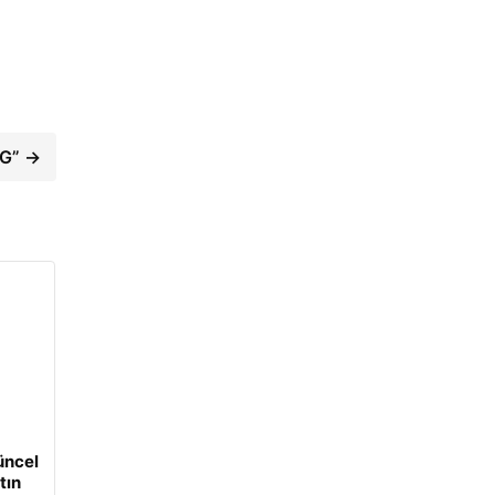
5G” →
üncel
tın