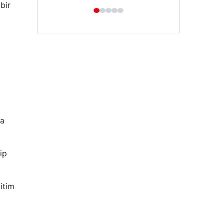
bir
a
Hastaş Beton
na
26/05/2026
ip
itim