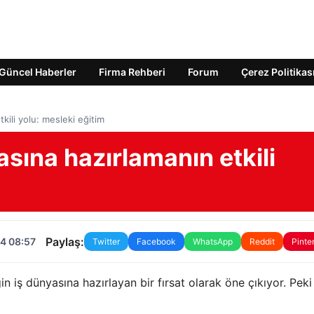
Güncel Haberler
Firma Rehberi
Forum
Çerez Politikas
tkili yolu: mesleki eğitim
yasına hazırlamanın etkili
Paylaş:
4 08:57
Twitter
Facebook
WhatsApp
Reddit
Pinte
n iş dünyasına hazırlayan bir fırsat olarak öne çıkıyor. Peki 