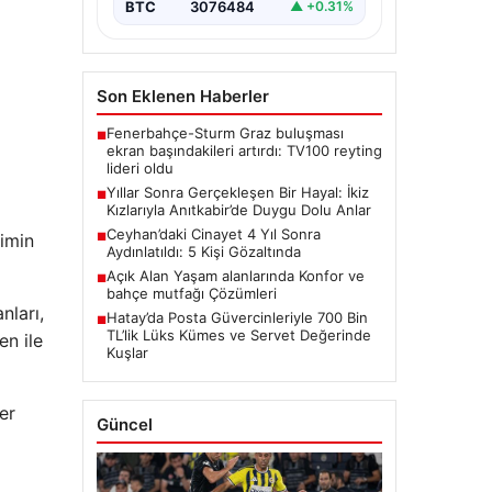
BTC
3076484
▲ +0.31%
Son Eklenen Haberler
Fenerbahçe-Sturm Graz buluşması
■
ekran başındakileri artırdı: TV100 reyting
lideri oldu
Yıllar Sonra Gerçekleşen Bir Hayal: İkiz
■
Kızlarıyla Anıtkabir’de Duygu Dolu Anlar
Ceyhan’daki Cinayet 4 Yıl Sonra
■
timin
Aydınlatıldı: 5 Kişi Gözaltında
Açık Alan Yaşam alanlarında Konfor ve
■
bahçe mutfağı Çözümleri
nları,
Hatay’da Posta Güvercinleriyle 700 Bin
■
TL’lik Lüks Kümes ve Servet Değerinde
en ile
Kuşlar
er
Güncel