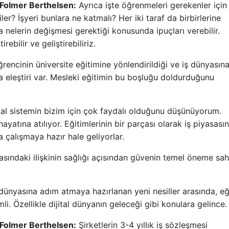
Folmer Berthelsen:
Ayrıca işte öğrenmeleri gerekenler için 
er? İşyeri bunlara ne katmalı? Her iki taraf da birbirlerine
a nelerin değişmesi gerektiği konusunda ipuçları verebilir.
ebilir ve geliştirebiliriz.
encinin üniversite eğitimine yönlendirildiği ve iş dünyasın
eleştiri var. Mesleki eğitimin bu boşluğu doldurduğunu
l sistemin bizim için çok faydalı olduğunu düşünüyorum.
atına atılıyor. Eğitimlerinin bir parçası olarak iş piyasası
 çalışmaya hazır hale geliyorlar.
asındaki ilişkinin sağlığı açısından güvenin temel öneme sah
dünyasına adım atmaya hazırlanan yeni nesiller arasında, eğ
i. Özellikle dijital dünyanın geleceği gibi konulara gelince.
Folmer Berthelsen:
Şirketlerin 3-4 yıllık iş sözleşmesi