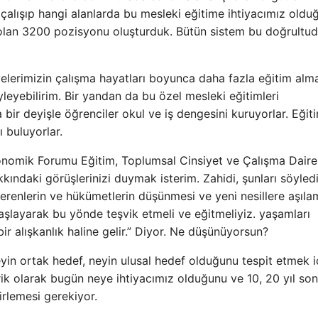
te çalışıp hangi alanlarda bu mesleki eğitime ihtiyacımız oldu
 olan 3200 pozisyonu oluşturduk. Bütün sistem bu doğrultu
lerimizin çalışma hayatları boyunca daha fazla eğitim alma
leyebilirim. Bir yandan da bu özel mesleki eğitimleri
ka bir deyişle öğrenciler okul ve iş dengesini kuruyorlar. Eğit
ı buluyorlar.
omik Forumu Eğitim, Toplumsal Cinsiyet ve Çalışma Daire
kındaki görüşlerinizi duymak isterim. Zahidi, şunları söyledi
renlerin ve hükümetlerin düşünmesi ve yeni nesillere aşıla
başlayarak bu yönde teşvik etmeli ve eğitmeliyiz. yaşamları
r alışkanlık haline gelir.” Diyor. Ne düşünüyorsun?
in ortak hedef, neyin ulusal hedef olduğunu tespit etmek i
erik olarak bugün neye ihtiyacımız olduğunu ve 10, 20 yıl so
irlemesi gerekiyor.