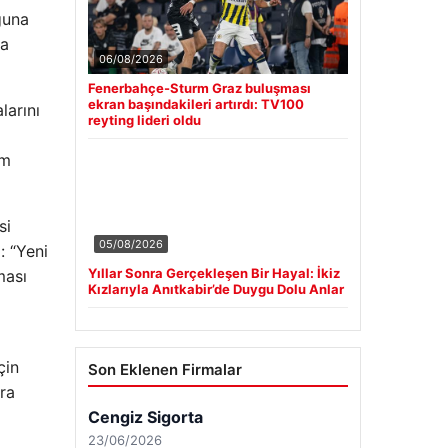
ğuna
da
06/08/2026
Fenerbahçe-Sturm Graz buluşması
ekran başındakileri artırdı: TV100
larını
reyting lideri oldu
im
si
05/08/2026
: “Yeni
Yıllar Sonra Gerçekleşen Bir Hayal: İkiz
ması
Kızlarıyla Anıtkabir’de Duygu Dolu Anlar
çin
Son Eklenen Firmalar
nra