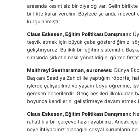
arasında kesintisiz bir diyalog var. Gelin birlik
birlikte karar verelim. Böylece şu anda mevcut
kurgulanmıştır.
Claus Eskesen, Eğitim Politikası Danışmanı:
Üye
teşvik etmek için büyük çaba gösterdiğimizi söy
geliştiriyoruz. Bu ikili bir eğitim sistemidir. Baş
sırasında şirketin nasıl yönetildiğini görme fırsat
Maithreyi Seetharaman, euronews:
Dünya Ekon
Başkanı Saadiya Zahidi ile yaptığım röportaj hak
işlerde çalışabilme ve yaşam boyu öğrenme, işve
gereken becerilerdir. Genç nesilleri ilkokuldan 
boyunca kendilerini geliştirmeye devam etmek bi
Claus Eskesen, Eğitim Politikası Danışmanı:
Ney
rahatlıkla bir çerçeve hazırlayabiliriz. Ancak iç
neye ihtiyacımız olacağını sosyal kurumların bel