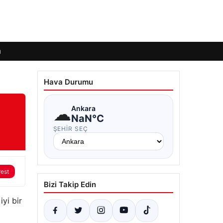
ı
Hava Durumu
☁
Ankara
NaN°C
ŞEHIR SEÇ
rest
Bizi Takip Edin
iyi bir