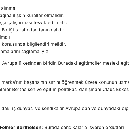
 alınmalı
ına ilişkin kurallar olmalıdır.
çi çalıştırması teşvik edilmelidir.
irliği tarafından tanınmalıdır
lmalı
konusunda bilgilendirilmelidir.
anmalarını sağlamalıyız
8 Avrupa ülkesinden biridir. Buradaki eğitimciler mesleki eği
marka'nın başarısının sırrını öğrenmek üzere konunun uzma
mer Berthelsen ve eğitim politikası danışmanı Claus Eskes
daki iş dünyası ve sendikalar Avrupa'dan ve dünyadaki diğ
Folmer Berthelsen:
Burada sendikalarla işveren örgütleri